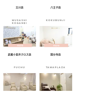
​立川店
八王子店
musashi
KOKUBUNJI
koganei
more
more
武蔵小金井クロス店
国分寺店
FUCHU
tamaplaza
more
more
府中店
たまプラーザ店