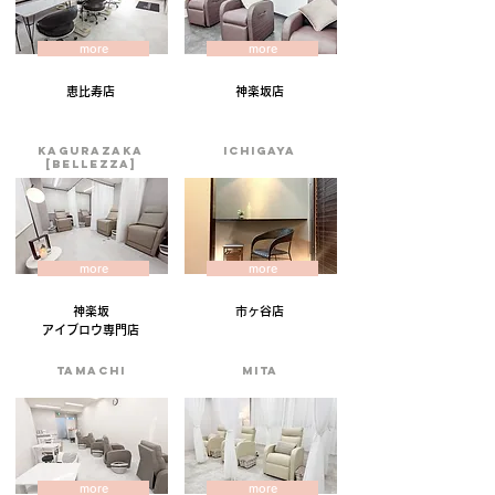
more
more
恵比寿店
神楽坂店
kagurazaka
ichigaya
[BELLEZZA]
more
more
神楽坂
市ヶ谷店
アイブロウ専門店​
tamachi
MITA
more
more