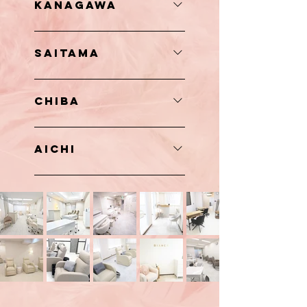
KANAGAWA
楽坂店、市ヶ谷店、笹塚店、錦糸町店、亀戸店、
亀有店、金町店、葛西店、ラクーア店、練馬店、
溝の口店、 元住吉店、 たまプラーザ店、長津田
赤羽店、中野店、高円寺店、阿佐ヶ谷店、荻窪
SAITAMA
店、上大岡店、関内店、横浜元町店、藤沢店
店、国分寺店、府中店、武蔵小金井店、立川店、
八王子店、町田店
大宮ネイル店、大宮アイ・アイブロウ店、Silk
CHIBA
by Bianca大宮東口店、浦和店、浦和西口店、武
蔵浦和店、北浦和店、川口店、所沢店、川越店、
市川店
川越西口店
AICHI
名駅店、栄店、今池店