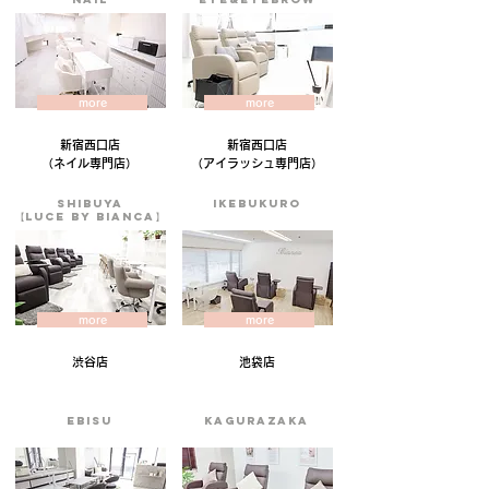
more
more
新宿西口店
新宿西口店
（​ネイル専門店​）
​（アイラッシュ専門店）
shibuya
Ikebukuro
【LUCE BY BIANCA】
more
more
渋谷店
池袋店
ebisu
kagurazaka