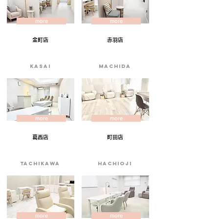
more
more
金町店
赤羽店
KASAI
machida
more
more
葛西店
町田店
tachikawa
HACHIOJI
more
more