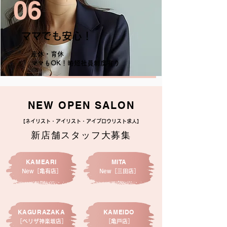
06
​ママでも安心！
産休・育休
ママもOK！時短社員制度有り
NEW OPEN SALON
【ネイリスト・アイリスト・アイブロウリスト求人】
新店舗スタッフ大募集
KAMEARI
MITA
New［亀有店］
New［三田店］
KAGURAZAKA
KAMEIDO
［べリザ神楽坂店］
［亀戸店］