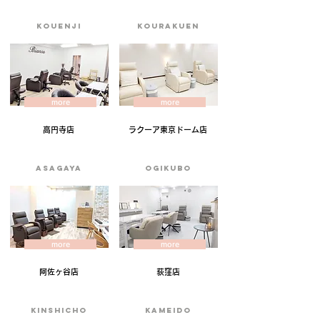
kouenji
kourakuen
more
more
高円寺店
​ラクーア東京ドーム店
asagaya
​OGIKUBO
more
more
阿佐ヶ谷店
荻窪店
kinshicho
KAMEIDO