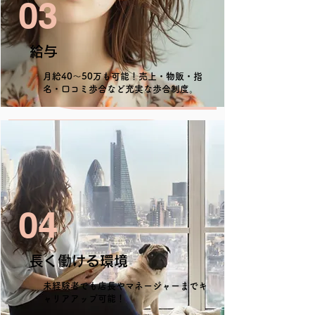
03
給与
月給40〜50万も可能！売上・物販・指
名・口コミ歩合など充実な歩合制度。
04
長く働ける環境
未経験者でも店長やマネージャーまでキ
ャリアアップ可能！