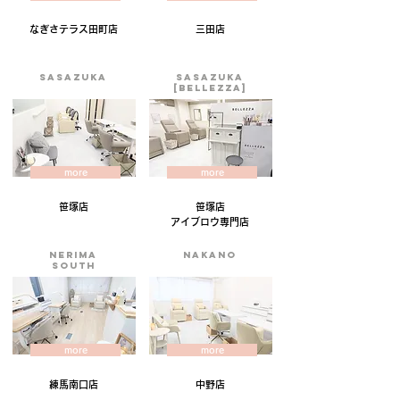
なぎさテラス
田町店
三田店
sasazuka
sasazuka
[BELLEZZA]
more
more
笹塚
店
笹塚店
​アイブロウ専門店
NERIMA
nakano
SOUTH
more
more
練馬南口店
中野店