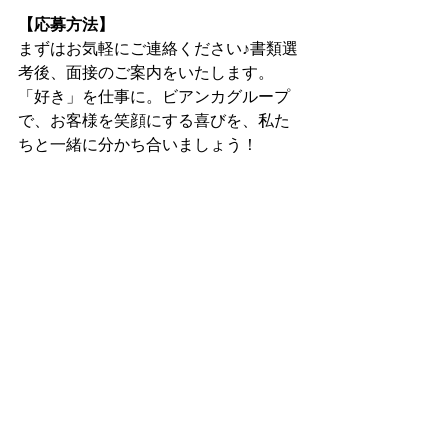
【応募方法】
まずはお気軽にご連絡ください♪書類選
考後、面接のご案内をいたします。
「好き」を仕事に。ビアンカグループ
で、お客様を笑顔にする喜びを、私た
ちと一緒に分かち合いましょう！
▶ ビアンカグループ採用サイト
https://
www.bianca-recruit.com/
※HPからのご応募・ご入社で《最大10
万円の入社お祝い金》もご用意してい
ます！
【ビアンカグループで働くメリット】
✨ 最新技術・トレンドが学べる研修制
度
✨ キャリアアップ支援が充実
✨ 働きやすさを重視したサロン環境