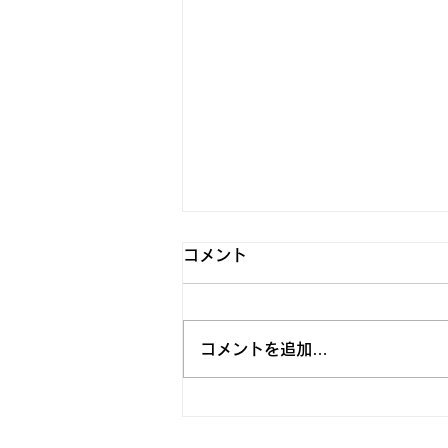
アイブロウ 専門店 求人／ア
コメント
イブロウリスト 転職／眉毛サ
ロン 求人 経験者
アイブロウリスト経験者向けの求
コメントを追加…
人情報。神楽坂・笹塚でアイブロ
ウ専門店「べリザ」で、専門性を
活かして働けます。歩合制度で経
験が収入に反映され、店長・マネ