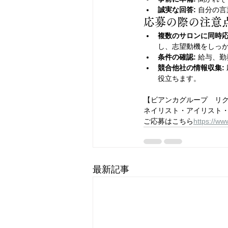
誠実な回答:
 自分の
応募の際の注意
複数のサロンに同時応
し、志望動機をしっ
条件の確認:
 給与、
競合他社の情報収集:
役立ちます。
【ビアンカグループ　リ
ネイリスト・アイリスト
ご応募はこちら
https://
www
最新記事