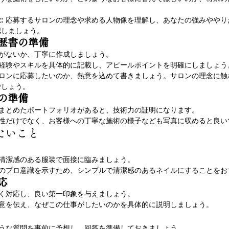
:
 応募するサロンの理念や求める人物像を理解し、あなたの強みややり
認しましょう。
歴書の準備
字がないか、丁寧に作成しましょう。
の経験やスキルを具体的に記載し、アピールポイントを明確にしましょう
サロンに応募したいのか、熱意を込めて書きましょう。サロンの理念に触
でしょう。
の準備
をまとめたポートフォリオがあると、技術力の証明になります。
ン性だけでなく、お客様への丁寧な施術の様子なども写真に収めると良い
たいこと
、清潔感のある服装で面接に臨みましょう。
てのプロ意識を示すため、シンプルで清潔感のあるネイルにすることをお
応
るく対応し、良い第一印象を与えましょう。
熱意を伝え、なぜこの仕事がしたいのかを具体的に説明しましょう。
そうな質問を事前に予想し、回答を準備しておきましょう。