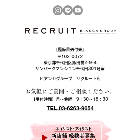
店舗以上から働ける店舗を選べま
のキ
す。 「ネイルサロンで働いてみ
すで
たいけれど、専門学校に通う時間
まれ
もお金もない」 ——そんな方に
の成
こそ知ってほしいのが、未経験か
「収
らネイリストを目指せる育成制度
そん
です。 ネイリストになるために
験者
【履歴書送付先】
必須の国家資格はありませんが、
歩合
〒102-0072
技術力を証
コミ
東京都千代田区飯田橋2-9-4
サンパークマンション千代田301号室
​ビアンカグループ リクルート宛
お気軽にご質問・ご相談ください。​
【受付時間】月〜金曜 9：30〜18：30
​TEL.03-6263-9654