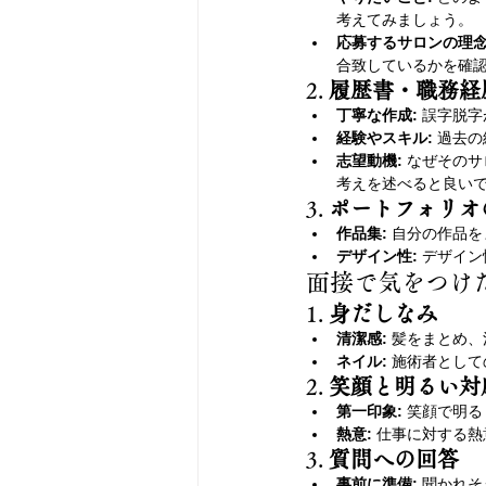
考えてみましょう。
応募するサロンの理念
合致しているかを確
2. 
履歴書・職務経
丁寧な作成:
 誤字脱
経験やスキル:
 過去
志望動機:
 なぜその
考えを述べると良い
3. 
ポートフォリオ
作品集:
 自分の作品
デザイン性:
 デザイ
面接で気をつけ
1. 
身だしなみ
清潔感:
 髪をまとめ
ネイル:
 施術者とし
2. 
笑顔と明るい対
第一印象:
 笑顔で明
熱意:
 仕事に対する
3. 
質問への回答
事前に準備:
 聞かれ